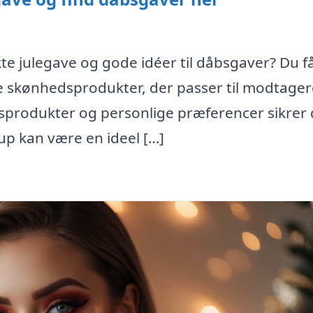
kte julegave og gode idéer til dåbsgaver? Du f
e skønhedsprodukter, der passer til modtage
etsprodukter og personlige præferencer sikrer
up kan være en ideel […]