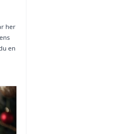
år her
rens
 du en