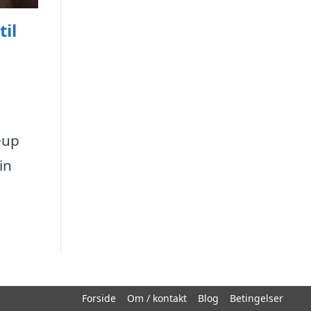
il
eup
in
Forside
Om / kontakt
Blog
Betingelser